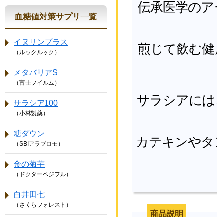
伝承医学のア
血糖値対策サプリ一覧
イヌリンプラス
煎じて飲む健
（ルックルック）
メタバリアS
（富士フイルム）
サラシアには
サラシア100
（小林製薬）
糖ダウン
カテキンやタ
（SBIアラプロモ）
金の菊芋
（ドクターベジフル）
白井田七
（さくらフォレスト）
商品説明