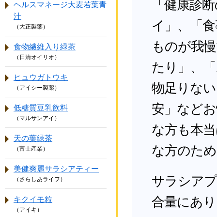
「健康診断
ヘルスマネージ大麦若葉青
汁
イ」、「食
（大正製薬）
ものが我慢
食物繊維入り緑茶
（日清オイリオ）
たり」、「
ヒュウガトウキ
物足りない
（アイシー製薬）
安」などお
低糖質豆乳飲料
（マルサンアイ）
な方も本当
天の葉緑茶
な方のため
（富士産業）
美健爽麗サラシアティー
サラシアプ
（さらしあライフ）
合量にあり
キクイモ粒
（アイキ）