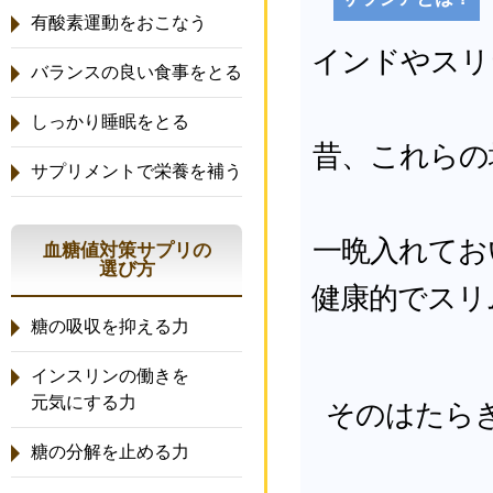
有酸素運動をおこなう
インドやスリ
バランスの良い食事をとる
しっかり睡眠をとる
昔、これらの
サプリメントで栄養を補う
一晩入れてお
血糖値対策サプリの
選び方
健康的でスリ
糖の吸収を抑える力
インスリンの働きを
元気にする力
そのはたら
糖の分解を止める力