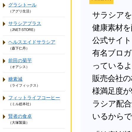
グラシトール
（アグリ生活）
サラシアを
サラシアプラス
健康素材を
（JNET-STORE）
公式サイト
ヘルスエイドサラシア
（森下仁丹）
有名ブロガ
前田の菊芋
っているよ
（オアシス）
販売会社の
糖素減
（ライフィックス）
様満足度が
フィットライフコーヒー
ラシア配合
（ミル総本社）
いるからで
賢者の食卓
（大塚製薬）