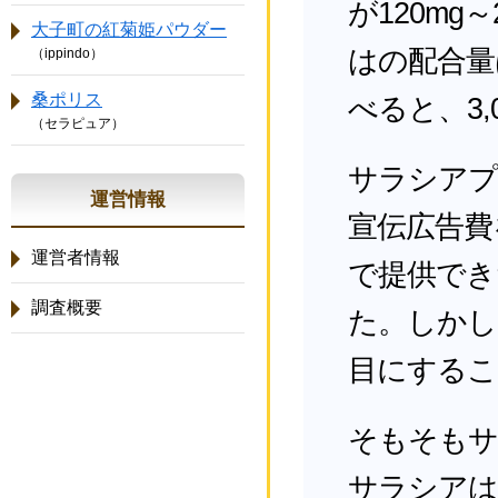
が120mg
大子町の紅菊姫パウダー
はの配合量
（ippindo）
桑ポリス
べると、3,
（セラピュア）
サラシアプ
運営情報
宣伝広告費
運営者情報
で提供でき
調査概要
た。しかし
目にするこ
そもそもサ
サラシアは