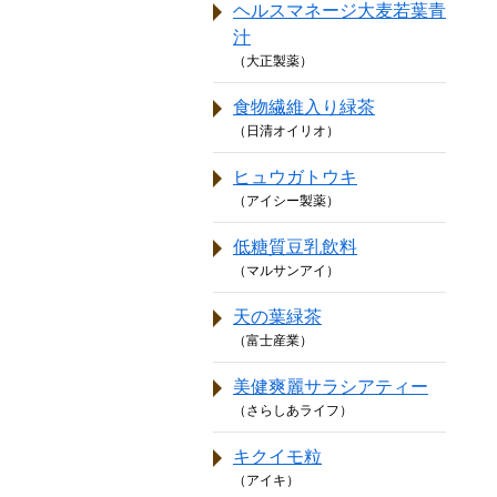
ヘルスマネージ大麦若葉青
汁
（大正製薬）
食物繊維入り緑茶
（日清オイリオ）
ヒュウガトウキ
（アイシー製薬）
低糖質豆乳飲料
（マルサンアイ）
天の葉緑茶
（富士産業）
美健爽麗サラシアティー
（さらしあライフ）
キクイモ粒
（アイキ）