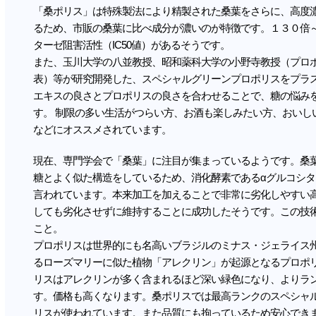
「桑ポリス」は特殊製法により精製された桑葉をさらに、高度
るため、市販の桑葉に比べ成分が濃いのが特徴です。１３０倍
ターゼ阻害活性（IC50値）があるそうです。
また、玉川大学の八並教授、昭和薬科大学の小野寺教授（プロ
表）等が研究開発した、スペシャルグリーンプロポリスをプラ
エキスの良さとプロポリスの良さを合わせることで、糖の悩み
す。 制限の多い生活がつらい方、お酒も楽しみたい方、おいし
などにオススメされています。
現在、専門学会で「桑葉」に注目が集まっているようです。桑葉
糖とよく似た構造をしているため、消化酵素であるαグルコシ
言われています。本来加工を加えることで非常に劣化しやすい
しても劣化させずに維持することに成功したそうです。この技
こと。
プロポリスは世界的にも名高いブラジルのミナス・ジェライス
るローズマリーに似た植物「アレクリン」が起源となるプロポ
リスはアレクリンが多く含まれるほど深い緑色になり、よりラ
す。価格も高くなります。桑ポリスでは最高ランクのスペシャ
リスが使われています。また品質にも拘っているため安心でき