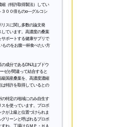
濃縮（特許取得製法）してい
～３００倍ものα―グルコシ
ポリスに関し多数の論文発
スしています。高濃度の桑葉
をサポートする健康サプリで
いものをお腹一杯食べたい方
の成分であるDNJはブドウ
ターゼが間違って結合すると
高級国産桑葉を、高濃度濃縮
術は特許を取得しているとの
州の特定の地域にのみ自生す
リスを使っています。プロポ
ンクが上級と位置づけられま
ルグリーンと呼ばれるプロポ
ますね。工場はＧＭＰ・ＨＡ