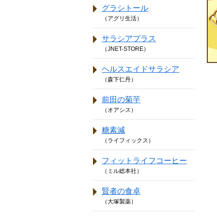
グラシトール
（アグリ生活）
サラシアプラス
（JNET-STORE）
ヘルスエイドサラシア
（森下仁丹）
前田の菊芋
（オアシス）
糖素減
（ライフィックス）
フィットライフコーヒー
（ミル総本社）
賢者の食卓
（大塚製薬）